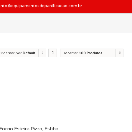
ento@equipamentosdepanificacao.com.br
Ordernar por
Default
Mostrar
100 Produtos
der
Forno Esteira Pizza, Esfiha