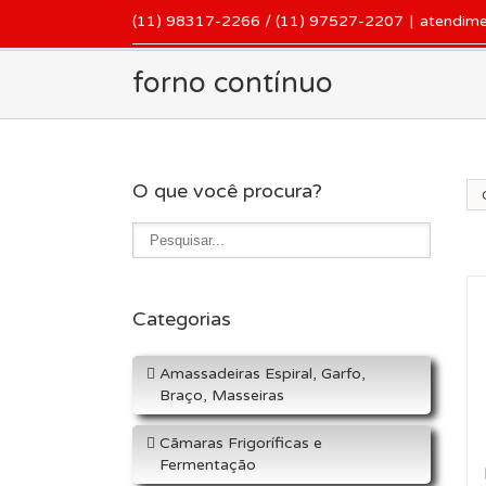
(11) 98317-2266 / (11) 97527-2207
|
atendim
forno contínuo
O que você procura?
Or
Categorias
Amassadeiras Espiral, Garfo,
Braço, Masseiras
Cãmaras Frigoríficas e
Fermentação