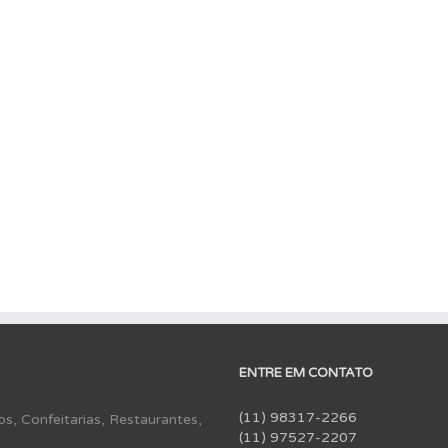
ENTRE EM CONTATO
(11) 98317-2266
s, Confeitarias, Restaurantes,
(11) 97527-2207