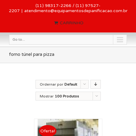
(11) 98317-2266 / (11) 97527-
2207
|
atendimento@equipamentosdepanificacao.com.br
CARRINHO
Go to...
forno túnel para pizza
Ordernar por
Default
Order
Mostrar
100 Produtos
Oferta!