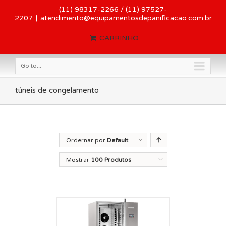
(11) 98317-2266 / (11) 97527-
2207
|
atendimento@equipamentosdepanificacao.com.br
CARRINHO
Go to...
túneis de congelamento
Ordernar por
Default
Order
Mostrar
100 Produtos