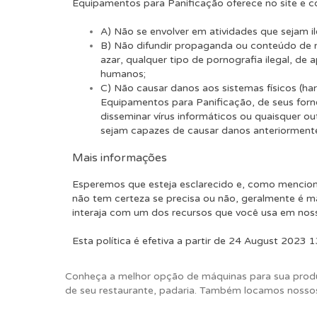
Equipamentos para Panificação oferece no site e co
A) Não se envolver em atividades que sejam il
B) Não difundir propaganda ou conteúdo de na
azar, qualquer tipo de pornografia ilegal, de 
humanos;
C) Não causar danos aos sistemas físicos (ha
Equipamentos para Panificação, de seus forne
disseminar vírus informáticos ou quaisquer o
sejam capazes de causar danos anteriorment
Mais informações
Esperemos que esteja esclarecido e, como mencion
não tem certeza se precisa ou não, geralmente é ma
interaja com um dos recursos que você usa em noss
Esta política é efetiva a partir de 24 August 2023 
Conheça a melhor opção de máquinas para sua produ
de seu restaurante, padaria. Também locamos nosso