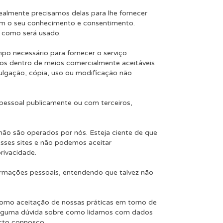
almente precisamos delas para lhe fornecer
com o seu conhecimento e consentimento.
 como será usado.
po necessário para fornecer o serviço
 dentro de meios comercialmente aceitáveis ​​
ulgação, cópia, uso ou modificação não
pessoal publicamente ou com terceiros,
 não são operados por nós. Esteja ciente de que
sses sites e não podemos aceitar
rivacidade.
nformações pessoais, entendendo que talvez não
como aceitação de nossas práticas em torno de
r alguma dúvida sobre como lidamos com dados
acto connosco.