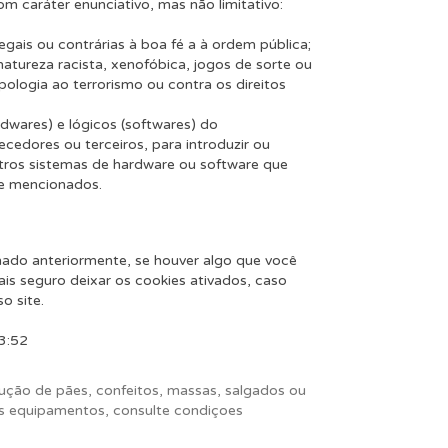
m caráter enunciativo, mas não limitativo:
egais ou contrárias à boa fé a à ordem pública;
tureza racista, xenofóbica, jogos de sorte ou
apologia ao terrorismo ou contra os direitos
rdwares) e lógicos (softwares) do
cedores ou terceiros, para introduzir ou
utros sistemas de hardware ou software que
e mencionados.
ado anteriormente, se houver algo que você
is seguro deixar os cookies ativados, caso
o site.
13:52
ção de pães, confeitos, massas, salgados ou
s equipamentos, consulte condiçoes