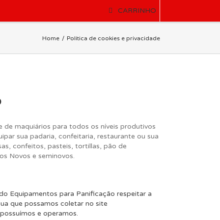
CARRINHO
Home
Política de cookies e privacidade
o
 de maquiários para todos os níveis produtivos
ipar sua padaria, confeitaria, restaurante ou sua
s, confeitos, pasteis, tortillas, pão de
os Novos e seminovos.
a do Equipamentos para Panificação respeitar a
sua que possamos coletar no site
e possuímos e operamos.