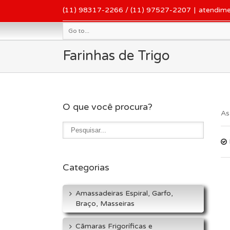
(11) 98317-2266 / (11) 97527-2207
|
atendim
Go to...
Farinhas de Trigo
O que você procura?
As
Categorias
Amassadeiras Espiral, Garfo,
Braço, Masseiras
Cãmaras Frigoríficas e