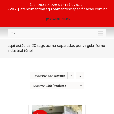
(11) 98317-2266 / (11) 97527-
2207
|
atendimento@equipamentosdepanificacao.com.br
CARRINHO
Go to...
aqui estão as 20 tags acima separadas por vírgula: forno
industrial túnel
Ordernar por
Default
Order
Mostrar
100 Produtos