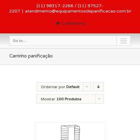
(11) 98317-2266 / (11) 97527-
2207
|
atendimento@equipamentosdepanificacao.com.br
CARRINHO
Go to...
Carrinho panificação
Ordernar por
Default
Order
Mostrar
100 Produtos