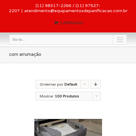
(11) 98317-2266 / (11) 97527-
2207
|
atendimento@equipamentosdepanificacao.com.br
CARRINHO
Go to...
com arrumação
Ordernar por
Default
Order
Mostrar
100 Produtos