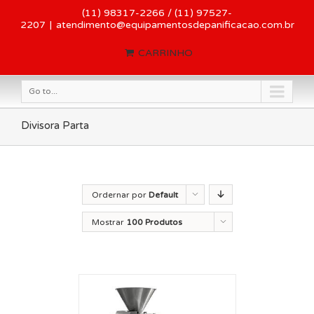
(11) 98317-2266 / (11) 97527-
2207
|
atendimento@equipamentosdepanificacao.com.br
CARRINHO
Go to...
Divisora Parta
Ordernar por
Default
Order
Mostrar
100 Produtos