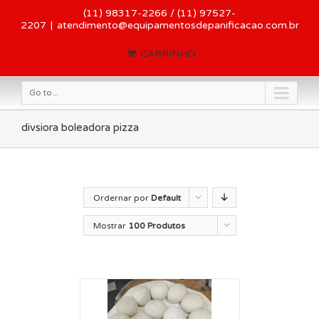
(11) 98317-2266 / (11) 97527-
2207
|
atendimento@equipamentosdepanificacao.com.br
CARRINHO
Go to...
divsiora boleadora pizza
Ordernar por
Default
Order
Mostrar
100 Produtos