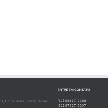
ENTRE EM CONTATO
(11) 98317-2266
s, Confeitarias, Restaurantes,
(11) 97527-2207