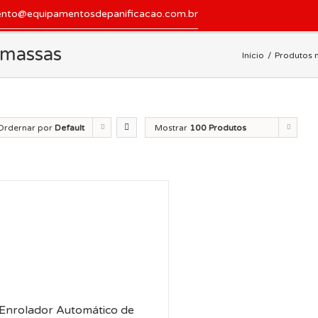
ento@equipamentosdepanificacao.com.br
 massas
Início
Produtos 
Ordernar por
Default
Mostrar
100 Produtos
der
Enrolador Automático de