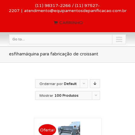
(11) 98317-2266 / (11) 97527-
2207
|
atendimento@equipamentosdepanificacao.com.br
CARRINHO
Go to...
esfihamáquina para fabricação de croissant
Ordernar por
Default
Order
Mostrar
100 Produtos
Oferta!