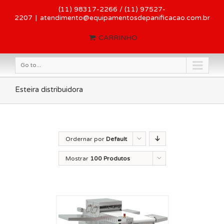
(11) 98317-2266 / (11) 97527-
2207
|
atendimento@equipamentosdepanificacao.com.br
CARRINHO
Go to...
Esteira distribuidora
Ordernar por
Default
Order
Mostrar
100 Produtos