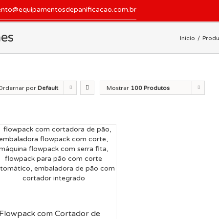
ento@equipamentosdepanificacao.com.br
ães
Início
Produ
Ordernar por
Default
Mostrar
100 Produtos
der
Flowpack com Cortador de