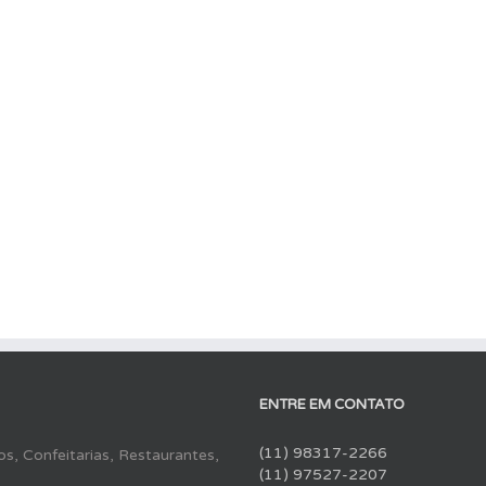
ENTRE EM CONTATO
(11) 98317-2266
s, Confeitarias, Restaurantes,
(11) 97527-2207