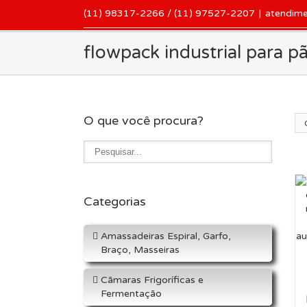
(11) 98317-2266 / (11) 97527-2207
|
atendim
flowpack industrial para p
O que você procura?
Or
Categorias
Amassadeiras Espiral, Garfo,
Braço, Masseiras
Cãmaras Frigoríficas e
Fermentação