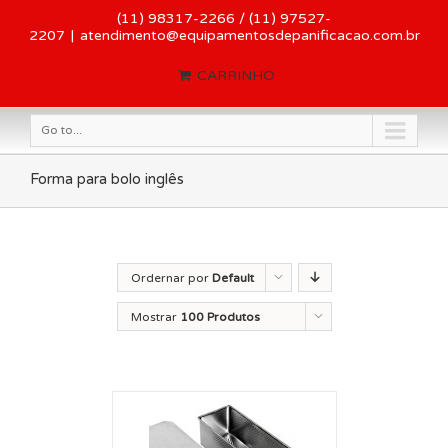
(11) 98317-2266 / (11) 97527-
2207
|
atendimento@equipamentosdepanificacao.com.br
CARRINHO
Go to...
Forma para bolo inglês
Ordernar por
Default
Order
Mostrar
100 Produtos