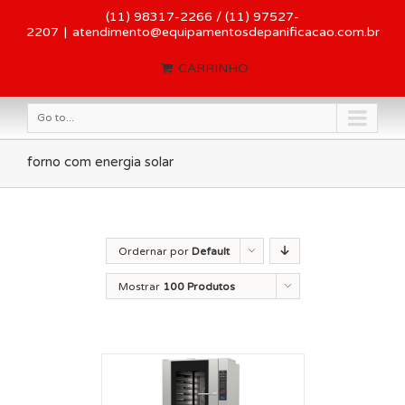
(11) 98317-2266 / (11) 97527-
2207
|
atendimento@equipamentosdepanificacao.com.br
CARRINHO
Go to...
forno com energia solar
Ordernar por
Default
Order
Mostrar
100 Produtos