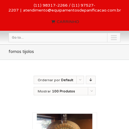
(11) 98317-2266 / (11) 97527-
2207
|
atendimento@equipamentosdepanificacao.com.br
CARRINHO
Go to...
fornos tijolos
Ordernar por
Default
Order
Mostrar
100 Produtos