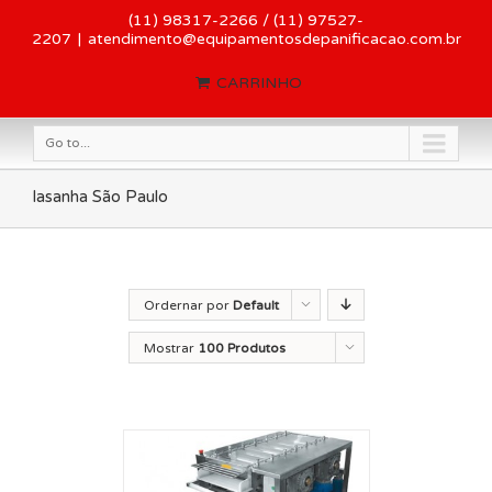
(11) 98317-2266 / (11) 97527-
2207
|
atendimento@equipamentosdepanificacao.com.br
CARRINHO
Go to...
lasanha São Paulo
Ordernar por
Default
Order
Mostrar
100 Produtos