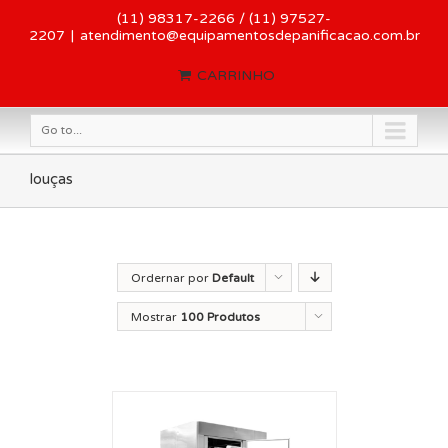
(11) 98317-2266 / (11) 97527-
2207
|
atendimento@equipamentosdepanificacao.com.br
CARRINHO
Go to...
louças
Ordernar por
Default
Order
Mostrar
100 Produtos