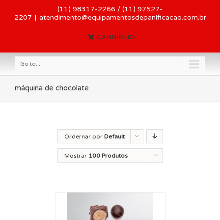
(11) 98317-2266 / (11) 97527-
2207
|
atendimento@equipamentosdepanificacao.com.br
CARRINHO
Go to...
máquina de chocolate
Ordernar por
Default
Order
Mostrar
100 Produtos