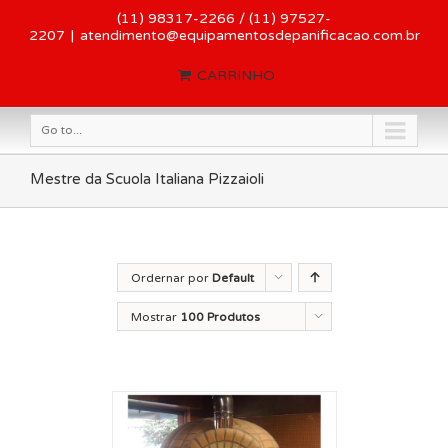
(11) 98317-2266 / (11) 97527-
2207
|
atendimento@equipamentosdepanificacao.com.br
CARRINHO
Go to...
Mestre da Scuola Italiana Pizzaioli
Ordernar por
Default
Order
Mostrar
100 Produtos