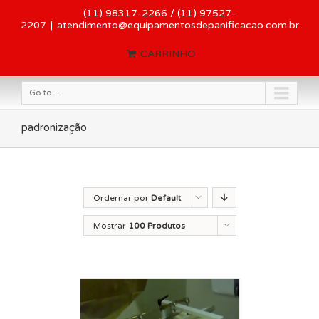
(11) 98317-2266 / (11) 97527-
2207
|
atendimento@equipamentosdepanificacao.com.br
CARRINHO
Go to...
padronização
Ordernar por
Default
Order
Mostrar
100 Produtos