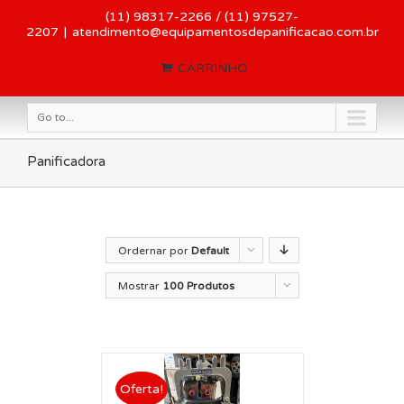
(11) 98317-2266 / (11) 97527-
2207
|
atendimento@equipamentosdepanificacao.com.br
CARRINHO
Go to...
Panificadora
Ordernar por
Default
Order
Mostrar
100 Produtos
Oferta!