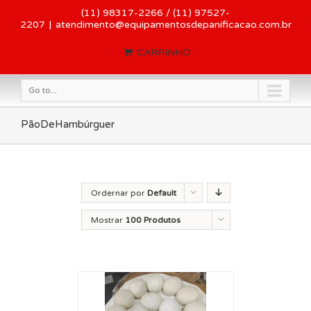
(11) 98317-2266 / (11) 97527-
2207
|
atendimento@equipamentosdepanificacao.com.br
CARRINHO
Go to...
PãoDeHambúrguer
Ordernar por
Default
Order
Mostrar
100 Produtos