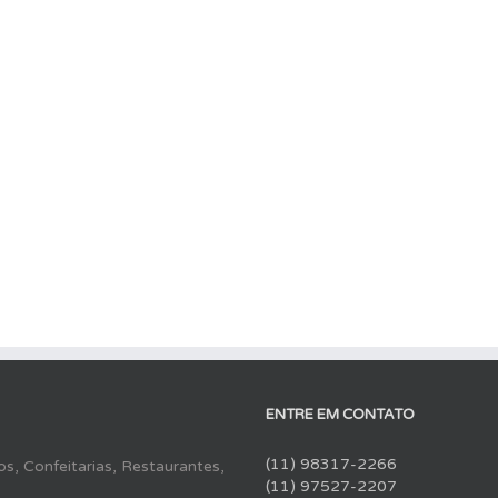
ENTRE EM CONTATO
(11) 98317-2266
s, Confeitarias, Restaurantes,
(11) 97527-2207