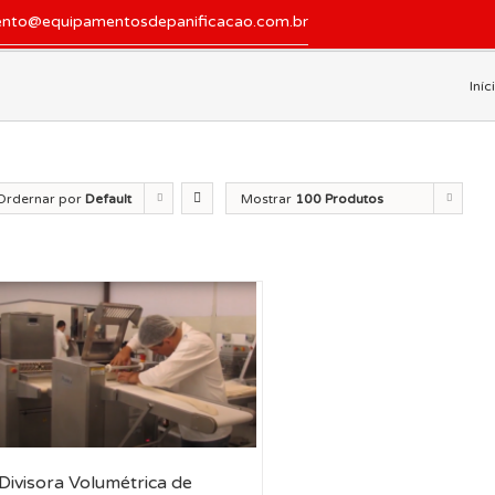
ento@equipamentosdepanificacao.com.br
Iníc
Ordernar por
Default
Mostrar
100 Produtos
der
Divisora Volumétrica de