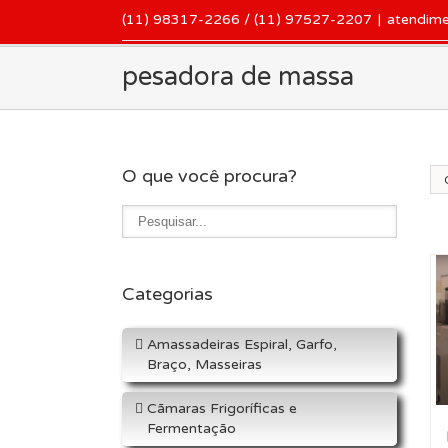
(11) 98317-2266 / (11) 97527-2207
|
atendim
pesadora de massa
O que você procura?
Or
Categorias
Amassadeiras Espiral, Garfo,
Braço, Masseiras
Cãmaras Frigoríficas e
Fermentação