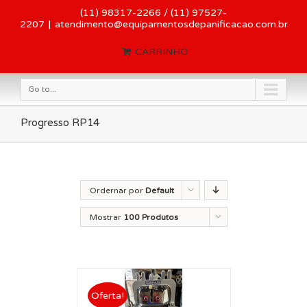
(11) 98317-2266 / (11) 97527-
2207
|
atendimento@equipamentosdepanificacao.com.br
CARRINHO
Go to...
Progresso RP14
Ordernar por
Default
Order
Mostrar
100 Produtos
Oferta!