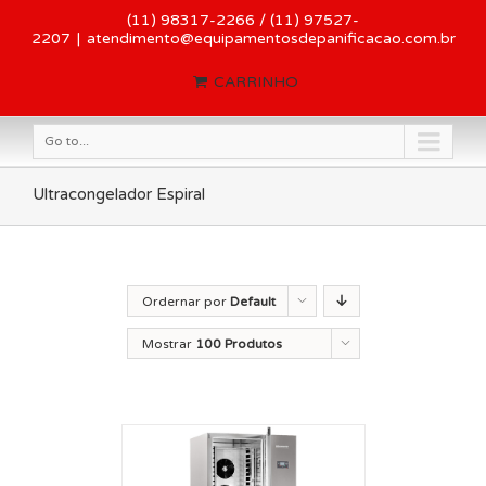
(11) 98317-2266 / (11) 97527-
2207
|
atendimento@equipamentosdepanificacao.com.br
CARRINHO
Go to...
Ultracongelador Espiral
Ordernar por
Default
Order
Mostrar
100 Produtos