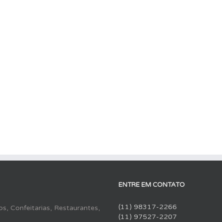
ENTRE EM CONTATO
(11) 98317-2266
s, Confeitarias, Restaurantes,
(11) 97527-2207