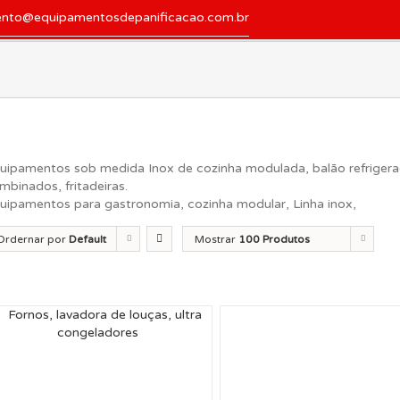
ento@equipamentosdepanificacao.com.br
uipamentos sob medida Inox de cozinha modulada, balão refrigerado,
mbinados, fritadeiras.
uipamentos para gastronomia, cozinha modular, Linha inox,
Ordernar por
Default
Mostrar
100 Produtos
der