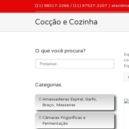
(11) 98317-2266 / (11) 97527-2207
|
atendim
Cocção e Cozinha
O que você procura?
Eq
co
Eq
Categorias
Or
Amassadeiras Espiral, Garfo,
Braço, Masseiras
Cãmaras Frigoríficas e
Fermentação