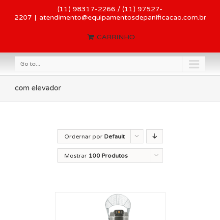
(11) 98317-2266 / (11) 97527-
2207
|
atendimento@equipamentosdepanificacao.com.br
CARRINHO
Go to...
com elevador
Ordernar por
Default
Order
Mostrar
100 Produtos