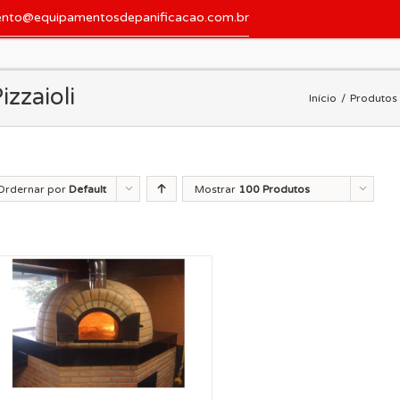
ento@equipamentosdepanificacao.com.br
izzaioli
Início
Produtos 
Ordernar por
Default
Mostrar
100 Produtos
der