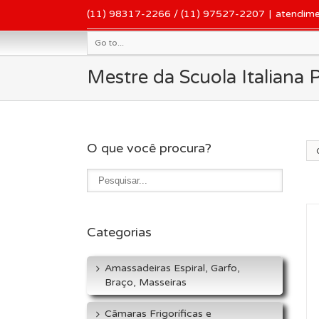
(11) 98317-2266 / (11) 97527-2207
|
atendim
Go to...
Mestre da Scuola Italiana P
O que você procura?
Or
Categorias
Amassadeiras Espiral, Garfo,
Braço, Masseiras
Cãmaras Frigoríficas e