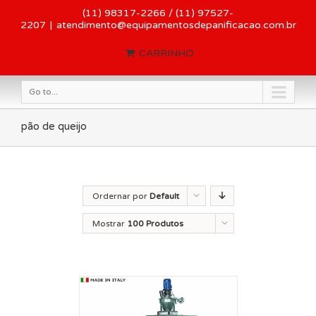
(11) 98317-2266 / (11) 97527-
2207
|
atendimento@equipamentosdepanificacao.com.br
CARRINHO
Go to...
pão de queijo
Ordernar por
Default
Order
Mostrar
100 Produtos