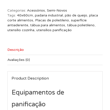
polietileno
40x60cm
Categorias:
Acessórios
,
Semi-Novos
pão
Tags:
40x60cm
,
padaria industrial
,
pão de queijo
,
placa
de
corte alimentos
,
Placas de polietileno
,
superfície
queijo
antiaderente
,
tábua para alimentos
,
tábua polietileno
,
quantidade
utensílio cozinha
,
utensílios panificação
Descrição
Avaliações (0)
Product Description
Equipamentos de
panificação