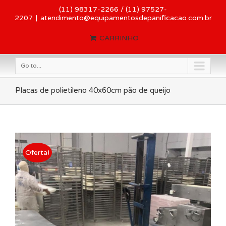
(11) 98317-2266 / (11) 97527-
2207
|
atendimento@equipamentosdepanificacao.com.br
CARRINHO
Go to...
Placas de polietileno 40x60cm pão de queijo
Oferta!