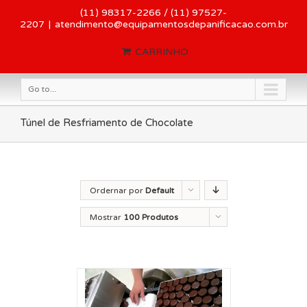
(11) 98317-2266 / (11) 97527-
2207
|
atendimento@equipamentosdepanificacao.com.br
CARRINHO
Go to...
Túnel de Resfriamento de Chocolate
Ordernar por
Default
Order
Mostrar
100 Produtos