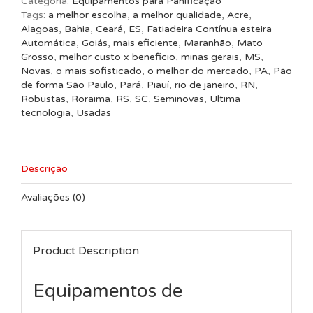
Categoria:
Equipamentos para Panificação
quantidade
Tags:
a melhor escolha
,
a melhor qualidade
,
Acre
,
Alagoas
,
Bahia
,
Ceará
,
ES
,
Fatiadeira Contínua esteira
Automática
,
Goiás
,
mais eficiente
,
Maranhão
,
Mato
Grosso
,
melhor custo x beneficio
,
minas gerais
,
MS
,
Novas
,
o mais sofisticado
,
o melhor do mercado
,
PA
,
Pão
de forma São Paulo
,
Pará
,
Piauí
,
rio de janeiro
,
RN
,
Robustas
,
Roraima
,
RS
,
SC
,
Seminovas
,
Ultima
tecnologia
,
Usadas
Descrição
Avaliações (0)
Product Description
Equipamentos de