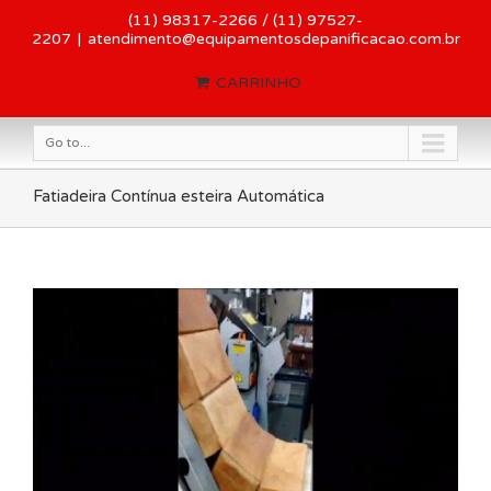
(11) 98317-2266 / (11) 97527-
2207
|
atendimento@equipamentosdepanificacao.com.br
CARRINHO
Go to...
Fatiadeira Contínua esteira Automática