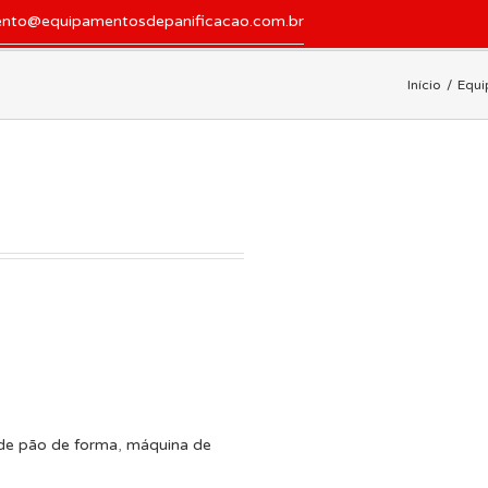
ento@equipamentosdepanificacao.com.br
Início
Equi
 de pão de forma
,
máquina de