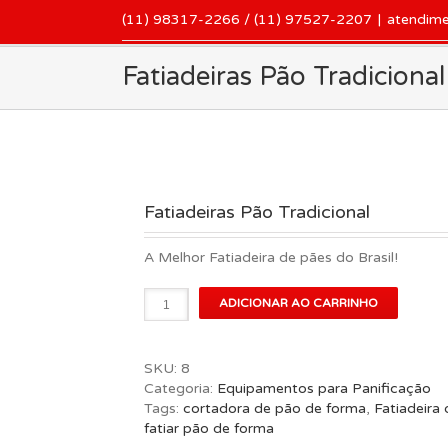
(11) 98317-2266 / (11) 97527-2207
|
atendim
Fatiadeiras Pão Tradicional
Fatiadeiras Pão Tradicional
A Melhor Fatiadeira de pães do Brasil!
Fatiadeiras
ADICIONAR AO CARRINHO
Pão
Tradicional
quantidade
SKU:
8
Categoria:
Equipamentos para Panificação
Tags:
cortadora de pão de forma
,
Fatiadeira
fatiar pão de forma