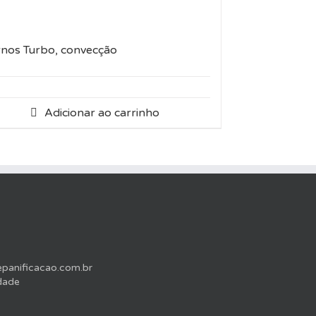
nos Turbo, convecção
Adicionar ao carrinho
anificacao.com.br
idade