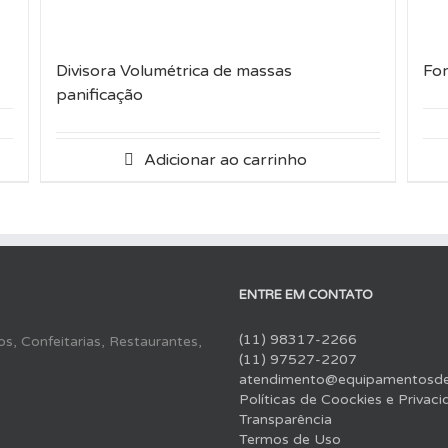
Divisora Volumétrica de massas
For
panificação
Adicionar ao carrinho
ENTRE EM CONTATO
(11) 98317-2266
s, Confeitarias, Restaurantes,
(11) 97527-2207
atendimento@equipamentosdep
Políticas de Coockies e Privac
Transparência
Termos de Uso