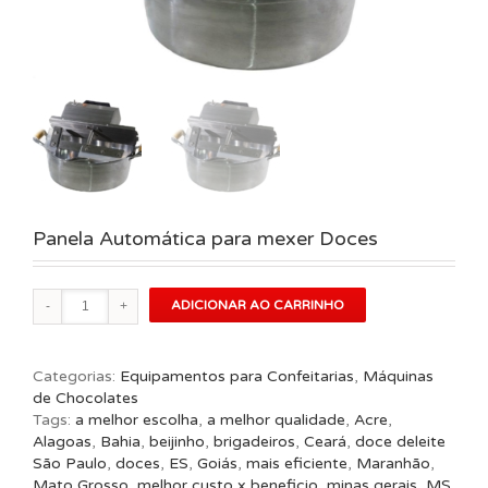
Panela Automática para mexer Doces
Panela
ADICIONAR AO CARRINHO
Automática
para
mexer
Categorias:
Equipamentos para Confeitarias
,
Máquinas
Doces
de Chocolates
quantidade
Tags:
a melhor escolha
,
a melhor qualidade
,
Acre
,
Alagoas
,
Bahia
,
beijinho
,
brigadeiros
,
Ceará
,
doce deleite
São Paulo
,
doces
,
ES
,
Goiás
,
mais eficiente
,
Maranhão
,
Mato Grosso
,
melhor custo x beneficio
,
minas gerais
,
MS
,