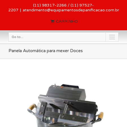
(11) 98317-2266 / (11) 97527-
2207
|
atendimento@equipamentosdepanificacao.com.br
CARRINHO
Go to...
Panela Automática para mexer Doces