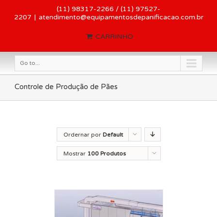
(11) 98317-2266 / (11) 97527-
2207
|
atendimento@equipamentosdepanificacao.com.br
CARRINHO
Go to...
Controle de Produção de Pães
Ordernar por
Default
Order
Mostrar
100 Produtos