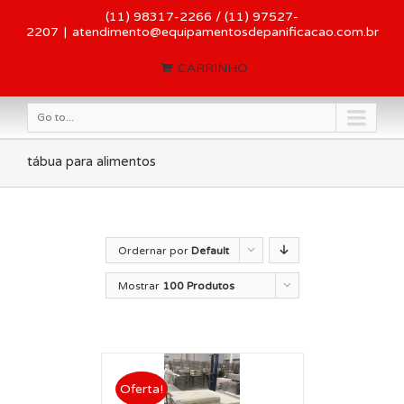
(11) 98317-2266 / (11) 97527-
2207
|
atendimento@equipamentosdepanificacao.com.br
CARRINHO
Go to...
tábua para alimentos
Ordernar por
Default
Order
Mostrar
100 Produtos
Oferta!