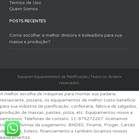
Termos de Uso
Quem Somos
POSTS RECENTES
Como escolher a melhor divisora e boleadora para sua
massa e produção?
Equipam Equipamentos de Panificação | Todos os direitos
reservados.
A melhor escolha de máquinas para montar sua padaria,
restaurante, pizzaria, os equipamentos de melhor custo benefício
para sua indústria de panificação, confeitaria, fábrica de salgados,
produção de massas, pasteis, pizza, etc. Equipamentos novos e
seminovos. Telefones de contato: 11-975272207. Aceitamos
todas as formas de pagamento, BNDES, Finame, Proger, Cartão
de crédito, boleto, financiamento e também locamos nossos
equipamentos.